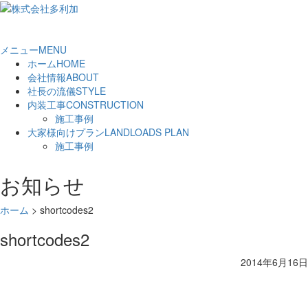
メニュー
MENU
ホーム
HOME
会社情報
ABOUT
社長の流儀
STYLE
内装工事
CONSTRUCTION
施工事例
大家様向けプラン
LANDLOADS PLAN
施工事例
お知らせ
ホーム
>
shortcodes2
shortcodes2
2014年6月16日