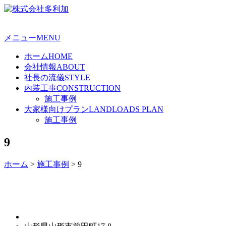
メニュー
MENU
ホーム
HOME
会社情報
ABOUT
社長の流儀
STYLE
内装工事
CONSTRUCTION
施工事例
大家様向けプラン
LANDLOADS PLAN
施工事例
9
ホーム
>
施工事例
>
9