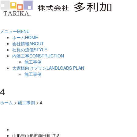
メニュー
MENU
ホーム
HOME
会社情報
ABOUT
社長の流儀
STYLE
内装工事
CONSTRUCTION
施工事例
大家様向けプラン
LANDLOADS PLAN
施工事例
4
ホーム
>
施工事例
>
4
山形県山形市前田町17-8