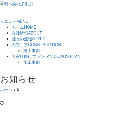
メニュー
MENU
ホーム
HOME
会社情報
ABOUT
社長の流儀
STYLE
内装工事
CONSTRUCTION
施工事例
大家様向けプラン
LANDLOADS PLAN
施工事例
お知らせ
ホーム
>
5
5