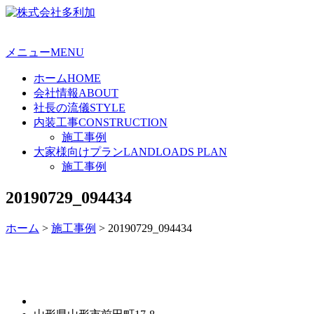
メニュー
MENU
ホーム
HOME
会社情報
ABOUT
社長の流儀
STYLE
内装工事
CONSTRUCTION
施工事例
大家様向けプラン
LANDLOADS PLAN
施工事例
20190729_094434
ホーム
>
施工事例
>
20190729_094434