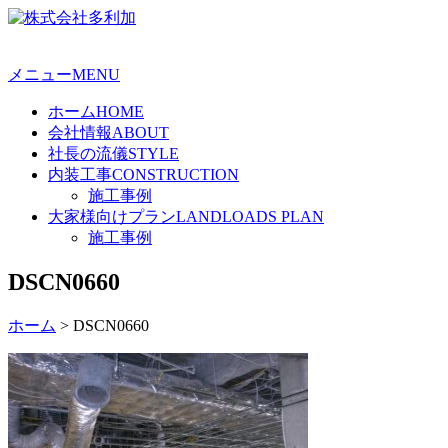
メニュー
MENU
ホーム
HOME
会社情報
ABOUT
社長の流儀
STYLE
内装工事
CONSTRUCTION
施工事例
大家様向けプラン
LANDLOADS PLAN
施工事例
DSCN0660
ホーム
>
DSCN0660