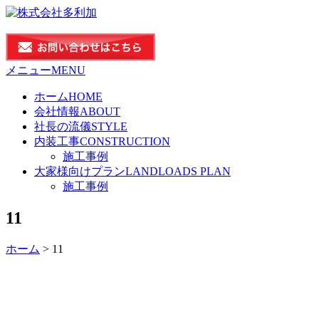
メニュー
MENU
ホーム
HOME
会社情報
ABOUT
社長の流儀
STYLE
内装工事
CONSTRUCTION
施工事例
大家様向けプラン
LANDLOADS PLAN
施工事例
11
ホーム
>
11