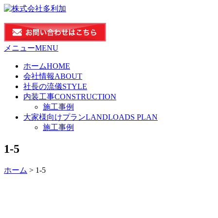
メニュー
MENU
ホーム
HOME
会社情報
ABOUT
社長の流儀
STYLE
内装工事
CONSTRUCTION
施工事例
大家様向けプラン
LANDLOADS PLAN
施工事例
1-5
ホーム
>
1-5